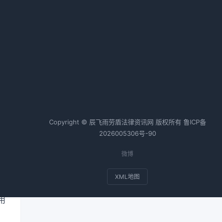
称
2026-02-14 05:51 · 1035 阅读
热词TOP20
合同纠纷案例
个人房产抵押
会
会计师
税务师
基金
一
Copyright © 辰飞雨劳盾法律资讯网 版权所有
鲁ICP备
2026005306号-90
的
微博
速
XML地图
用