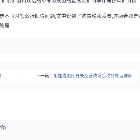
资产折余价值和双倍的不考虑残值的直线法折旧率计提各年折旧额.
票不同时怎么折旧得问题,文中说到了购置税和发票,这两者都是
处理.
项
下一篇：
附加税退库分录及营改增后税务处理详解
攻略