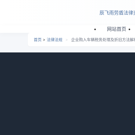
跳转到主要内容
辰飞雨劳盾法律
网站首页
首页
>
法律法规
>
企业购入车辆税务处理及折旧方法解
企业购入车辆税务处理及
日期：
2026-04-13 05:50
栏目：
法律法规
浏览：
购置税和车辆发票不同时怎么折旧,企业购买小
等发票来了,下月开始对小汽车进行折旧.
购置税和车辆发票不同时怎么折旧