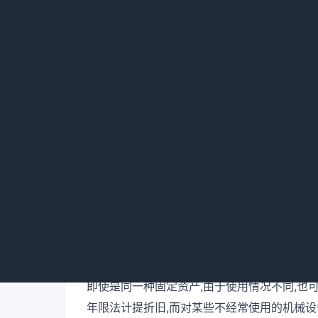
扩展资料:
计算折旧的方法是多种多样,采用不同方法,可
计期间的产品成本,同时还会影响到固定资产的
个企业里,由于固定资产用途不同、性能不同,
例如电子工业企业的房屋和其他企业房屋一样,
计算机等机器设备,则因科学技术发展迅速,为
折旧法对它们计提折旧.
即使是同一种固定资产,由于使用情况不同,也
年限法计提折旧,而对某些不经常使用的机械设备