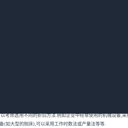
能出现计算的某一会计期间的折旧费是不相等的,从而就影响到该
账面净值,因此必须根据具体情况慎重地选择应用折旧方法.在同
可以选用不同的折旧方法.
可采用年限法(直线法),而电子机械、电子仪器、仪表以及配套
避免其陈旧过时,提前报废不能收回原值而遭受损失,可考虑采用加
可以考虑选用不同的折旧方法.例如企业中经常使用的机械设备,采
(如大型的刨床),可以采用工作时数法或产量法等等.