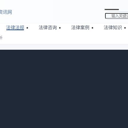
资讯网
搜索关键词
法律法规
法律咨询
法律案例
法律知识
析
折旧方法解析
825
汽车方便办公,但是发票迟迟没到,会计可以先按照购置税计提折旧