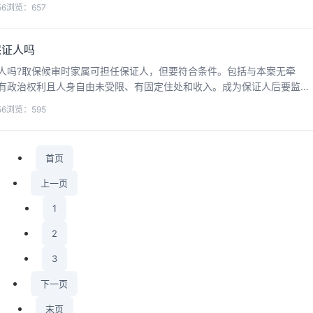
56
浏览：657
保证人吗
人吗?取保候审时家属可担任保证人，但要符合条件。包括与本案无牵
有政治权利且人身自由未受限、有固定住处和收入。成为保证人后要监督
款，犯罪的依法追责。接下来华律网小编整理了相关的...
56
浏览：595
首页
上一页
1
2
3
下一页
末页