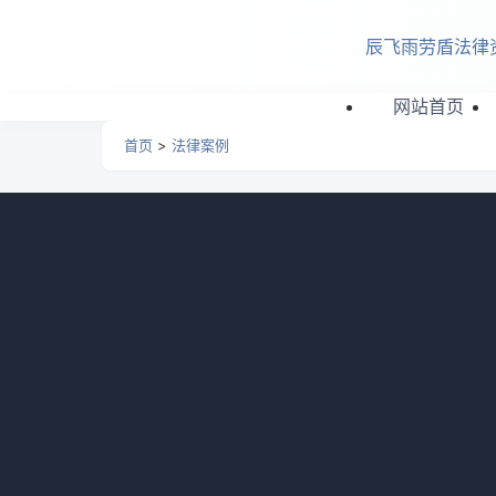
跳转到主要内容
辰飞雨劳盾法律
网站首页
首页
>
法律案例
法律案例
取保候审保证人会受
取保候审保证人会受牵连
证人违规，保证人未履职
证人失职就担责，做保证
法律案例
2026-07-13 16:
取保候审的保证人有
取保候审的保证人有啥责