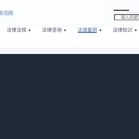
资讯网
搜索关键词
法律法规
法律咨询
法律案例
法律知识
牵连吗
吗?取保候审保证人可能受牵连。法律规定其有监督、报告义务，若被保
，会被罚款，构成犯罪的依法追责。如被保证人擅自离市、县或犯罪，保
人要谨慎。接下来华律网小编整理了相关的一些知识...
27
浏览：805
啥责任
任?取保候审的保证人责任重大，有监督、报告和连带赔偿三项责任。要