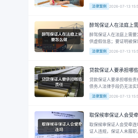
通过其他方式获所有权，
法律案例
2026-07-13 15:
醉驾保证人在法庭上
醉驾保证人在法庭上需要
供虚假信息；要证明被保
作答；若被保证人违规，
法律案例
2026-07-13 15:
贷款保证人要承担哪
贷款保证人要承担哪些责
债务人法律手段仍无法实
责。保证人担责后可向债
法律案例
2026-07-13 15:
取保候审保证人会受
取保候审保证人会受牵连
证人违规，保证人未履职
证人失职就担责，做保证