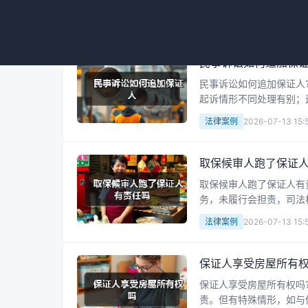
证合同明确相关条款。接
法律案例
2026-07-13 16:
民事诉讼如何追加保
民事诉讼如何追加保证人
起诉情形不同处理有别；
决定是否同意，保证人参
法律案例
2026-07-13 15:
取保候审人跑了保证
取保候审人跑了保证人有
务，未履行会担责，司法
复核，还可能承担民事赔
法律案例
2026-07-13 15:
保证人享受房屋所有
保证人享受房屋所有权吗
责。但有特殊情形，如与