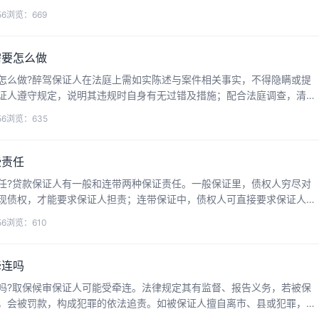
也可同时作为保证人。接下来华律网小编整理了相关...
56
浏览：669
需要怎么做
怎么做?醉驾保证人在法庭上需如实陈述与案件相关事实，不得隐瞒或提
证人遵守规定，说明其违规时自身有无过错及措施；配合法庭调查，清晰
需说明是否尽义务及接受处理。接下来华律网小编整...
56
浏览：635
些责任
任?贷款保证人有一般和连带两种保证责任。一般保证里，债权人穷尽对
现债权，才能要求保证人担责；连带保证中，债权人可直接要求保证人担
务人追偿，责任范围依合同定。接下来华律网小编整...
56
浏览：610
牵连吗
吗?取保候审保证人可能受牵连。法律规定其有监督、报告义务，若被保
，会被罚款，构成犯罪的依法追责。如被保证人擅自离市、县或犯罪，保
人要谨慎。接下来华律网小编整理了相关的一些知识...