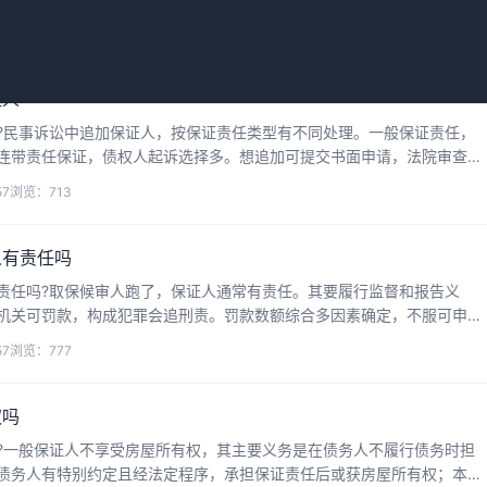
下来华律网小编整理了相关的一些知识，供大家参考...
27
浏览：942
证人
?民事诉讼中追加保证人，按保证责任类型有不同处理。一般保证责任，
连带责任保证，债权人起诉选择多。想追加可提交书面申请，法院审查后
与诉讼有相应权利义务。接下来华律网小编整理了相...
57
浏览：713
人有责任吗
责任吗?取保候审人跑了，保证人通常有责任。其要履行监督和报告义
机关可罚款，构成犯罪会追刑责。罚款数额综合多因素确定，不服可申请
偿责任。接下来华律网小编整理了相关的一些知识，供...
57
浏览：777
权吗
?一般保证人不享受房屋所有权，其主要义务是在债务人不履行债务时担
债务人有特别约定且经法定程序，承担保证责任后或获房屋所有权；本身