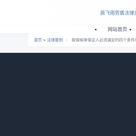
跳转到主要内容
辰飞雨劳盾法律
网站首页
首页
>
法律案例
>
取保候审保证人必须满足的四个条件
取保候审保证人必须满足的
日期：
2026-06-28 03:54
栏目：
法律案例
浏览
取保候审的保证人必须具备的条件是什么？取
行；有能力履行保证义务，如具备行为能力、
足；有固定住处和收入，方便联系且能担责。
一、取保候审的保证人必须具备的条件是