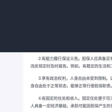
1.与本案无牵连。担保人不能是本案的
现串供等情况。
2.有能力履行保证义务。担保人应具备
违反规定时及时报告。例如，有稳定的生活和
3.享有政治权利，人身自由未受到限制
身自由处于正常状态，能够正常行使担保职责
4.有固定的住处和收入。固定住处便于
人具备一定经济基础，承担可能因担保产生的