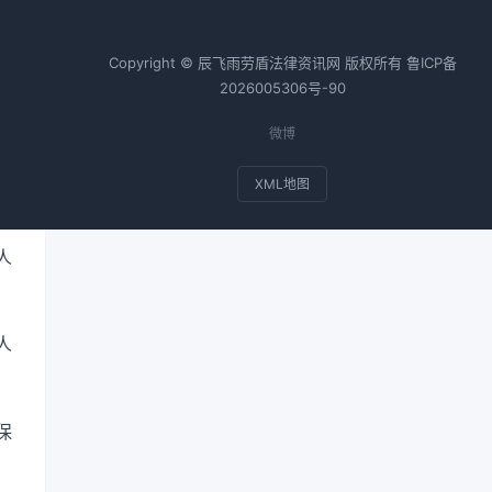
Copyright © 辰飞雨劳盾法律资讯网 版权所有
鲁ICP备
2026005306号-90
微博
出
XML地图
人
人
保