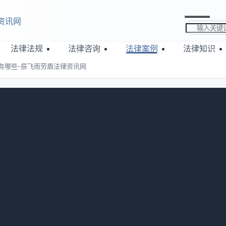
资讯网
搜索关键词
法律法规
法律咨询
法律案例
法律知识
有哪些-辰飞雨劳盾法律资讯网
四个条件有哪些-辰飞雨劳盾法律资讯
：
675
保候审的保证人要具备四个条件：与本案无牵连，像同案犯就不
有时间精力监督；享有政治权利且人身自由未受限，服刑人员不
接下来华律网小编将为您介绍相关内容。
什么