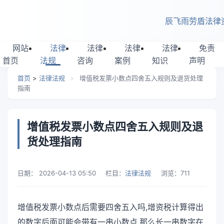
跳转到主要内容
辰飞雨劳盾法律
网站
法律
法律
法律
法律
免责
首页
法规
咨询
案例
知识
声明
首页
>
法律法规
>
增值税发票小数点四舍五入规则及退货处理
指南
增值税发票小数点四舍五入规则及退
货处理指南
日期：
2026-04-13 05:50
栏目：
法律法规
浏览：
711
增值税发票小数点后需要四舍五入吗,增资税计算得出
的数字后面可能会带有一串小数点,那么长一串数字在