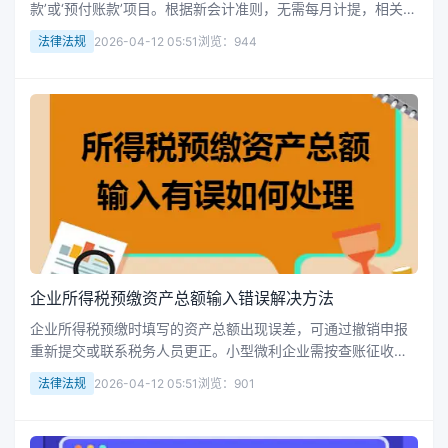
款’或‘预付账款’项目。根据新会计准则，无需每月计提，相关内
容应通过特定科目核算并定期摊销，确保账务处理符合规范。
法律法规
2026-04-12 05:51
浏览：944
企业所得税预缴资产总额输入错误解决方法
企业所得税预缴时填写的资产总额出现误差，可通过撤销申报
重新提交或联系税务人员更正。小型微利企业需按查账征收方
式准确核算应纳税所得额，合理适用减免税优惠政策，确保预
法律法规
2026-04-12 05:51
浏览：901
缴申报合规。