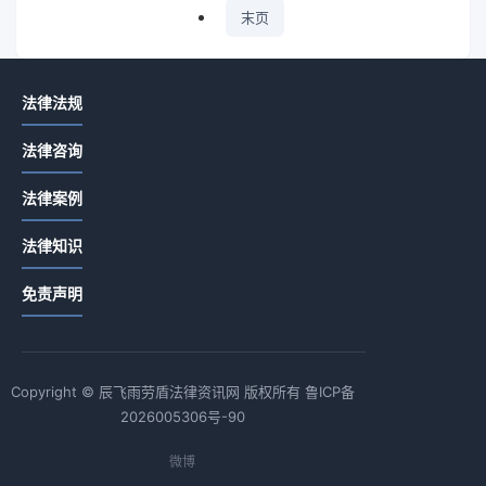
末页
为你推
法律法规
荐
法律咨询
总公司
签合同
法律案例
分公司
2026-
开发票
02-24
法律知识
能否抵
05:52 ·
722 阅
扣进项
免责声明
读
税
小规模
纳税人
Copyright © 辰飞雨劳盾法律资讯网 版权所有
鲁ICP备
开票税
2026-
2026005306号-90
率详解
02-03
及认证
15:19 ·
610 阅
微博
标准-
读
劳盾法