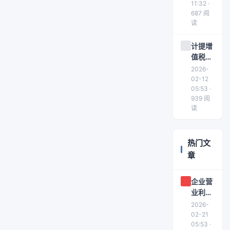
11:32 ·
687 阅
读
计提增
值税的
账务处
2026-
理
02-12
05:53 ·
939 阅
读
热门文
章
企业营
业利润
为负数
2026-
的原因
02-21
及应对
05:53 ·