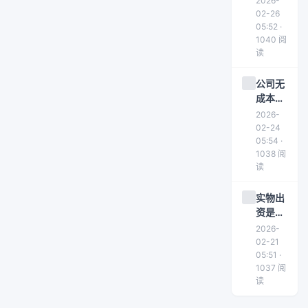
2026-
账？税
02-26
前扣除
05:52 ·
1040 阅
与会计
读
分录详
解
公司无
成本票
处理方
2026-
法详解
02-24
05:54 ·
1038 阅
读
实物出
资是否
需缴纳
2026-
印花税
02-21
及税务
05:51 ·
1037 阅
处理详
读
解