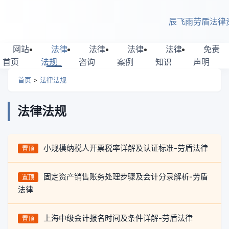
跳转到主要内容
辰飞雨劳盾法律
网站
法律
法律
法律
法律
免责
首页
法规
咨询
案例
知识
声明
首页
>
法律法规
法律法规
小规模纳税人开票税率详解及认证标准-劳盾法律
置顶
固定资产销售账务处理步骤及会计分录解析-劳盾
置顶
法律
上海中级会计报名时间及条件详解-劳盾法律
置顶