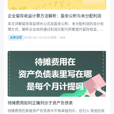
企业留存收益计算方法解析：盈余公积与未分配利润
本文详解留存收益增长公式及盈余公积、未分配利润的会计处
理方式，解析企业如何通过利润分配与积累提升留存收益，提
供实用账务操作指南。
法律法规
2026-04-12 05:51
浏览：949
待摊费用如何正确列示于资产负债表
待摊费用在新版资产负债表中不再单独列示，应归入‘其他应收