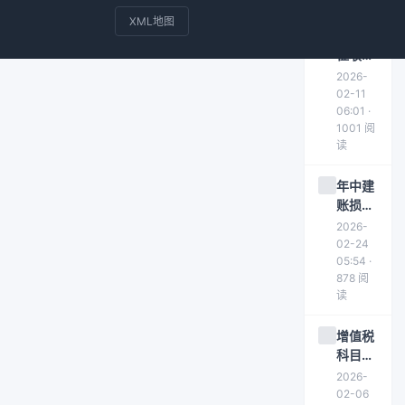
律
XML地图
印花税
征收范
围及13
2026-
个税目
02-11
详解
06:01 ·
1001 阅
读
年中建
账损益
类科目
2026-
填写技
02-24
巧与方
05:54 ·
878 阅
法
读
增值税
科目及
会计处
2026-
理
02-06