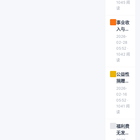
1045 阅
策略
读
事业收
入与经
营收入
2026-
的区别
02-28
及政府
05:52 ·
1042 阅
会计核
读
算要点
公益性
捐赠是
否需要
2026-
视同销
02-16
售？增
05:52 ·
1041 阅
值税处
读
理全解
析
福利费
无发票
能否入