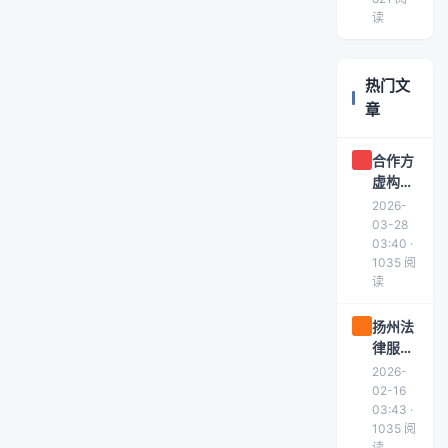
惩罚性
读
关税
热门文
章
合作方
虚构论
坛背
2026-
景，法
03-28
院认定
03:40 ·
1035 阅
欺诈撤
读
销合同
并返还
扬州法
保证金
律服务
推介活
2026-
动助推
02-16
产业发
03:43 ·
1035 阅
展
读