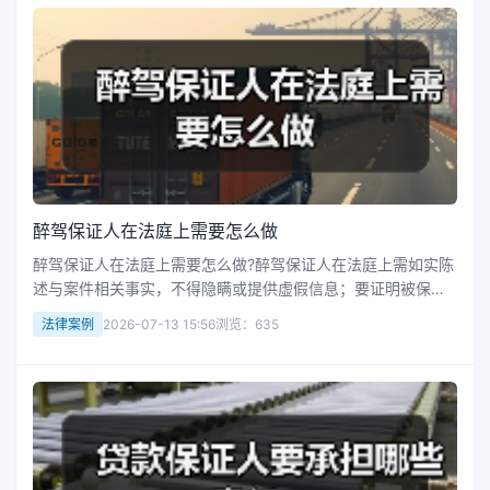
醉驾保证人在法庭上需要怎么做
醉驾保证人在法庭上需要怎么做?醉驾保证人在法庭上需如实陈
述与案件相关事实，不得隐瞒或提供虚假信息；要证明被保证
人遵守规定，说明其违规时自身有无过错及措施；配合法庭调
法律案例
2026-07-13 15:56
浏览：635
查，清晰作答；若被保证人违规，需说明是否尽义务及接受处
理。接下来华律网小编整...