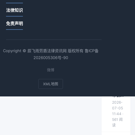
登记申
2026-
请所需
03-06
法律知识
材料清
03:40 ·
722 阅
单及办
免责声明
读
理流程
指南
汇票概
念与种
Copyright © 辰飞雨劳盾法律资讯网 版权所有
鲁ICP备
类详解
2026-
2026005306号-90
05-29
17:54 ·
950 阅
微博
读
XML地图
取保候
审保证
人有条
2026-
件吗？
07-05
详解四
11:44 ·
561 阅
大必备
读
条件