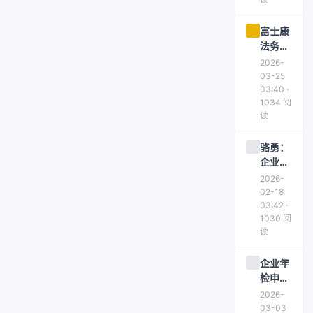
富士康
法务总
处实习
2026-
生招聘
03-25
启事
03:40 ·
1034 阅
读
骆勇：
企业法
务不该
2026-
只是救
02-18
火队员
03:42 ·
1030 阅
读
企业年
检申报
必备材
2026-
料清单
03-03