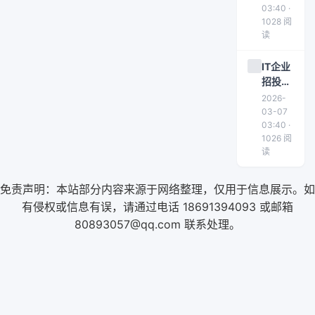
及详细
03:40 ·
1028 阅
要求指
读
南
IT企业
招投标
常见法
2026-
律风险
03-07
解析及
03:40 ·
1026 阅
防范策
读
略
免责声明：本站部分内容来源于网络整理，仅用于信息展示。如
有侵权或信息有误，请通过电话 18691394093 或邮箱
80893057@qq.com 联系处理。