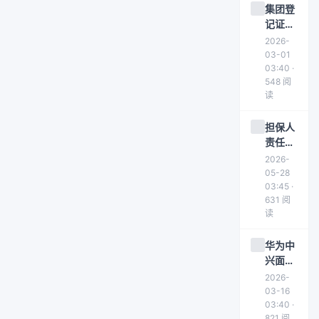
集团登
记证遗
失补领
2026-
申请所
03-01
需材料
03:40 ·
548 阅
及办理
读
流程详
解
担保人
责任如
何承
2026-
担？债
05-28
务人失
03:45 ·
631 阅
踪如何
读
处理？
华为中
兴面临
欧盟反
2026-
补贴调
03-16
查 或遭
03:40 ·
821 阅