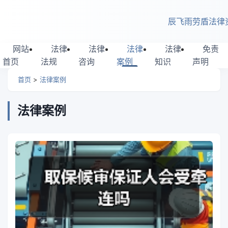
跳转到主要内容
辰飞雨劳盾法律
网站
法律
法律
法律
法律
免责
首页
法规
咨询
案例
知识
声明
首页
>
法律案例
法律案例