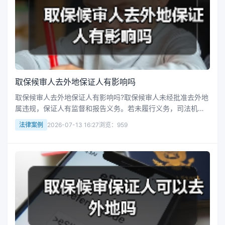
取保候审人去外地保证人有影响吗
取保候审人去外地保证人有影响吗?取保候审人未经批准去外地
属违规，保证人有监督和报告义务。若未履行义务，司法机关
可处以罚款，串通协助逃匿等还会被追究刑责；若已尽责无过
法律案例
2026-07-13 16:27
浏览：959
错则通常不受罚，担任保证人要了解责任、积极履职。接下来
华律网小编整理了相关的...