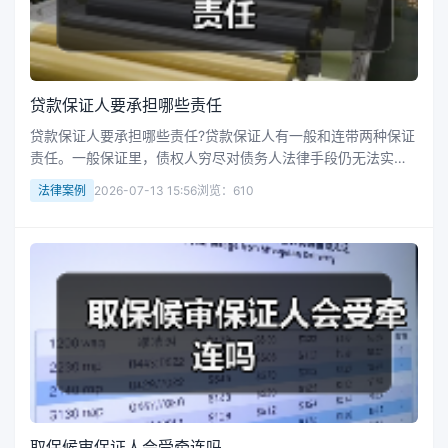
贷款保证人要承担哪些责任
贷款保证人要承担哪些责任?贷款保证人有一般和连带两种保证
责任。一般保证里，债权人穷尽对债务人法律手段仍无法实现
债权，才能要求保证人担责；连带保证中，债权人可直接要求
法律案例
2026-07-13 15:56
浏览：610
保证人担责。保证人担责后可向债务人追偿，责任范围依合同
定。接下来华律网小编整...
取保候审保证人会受牵连吗