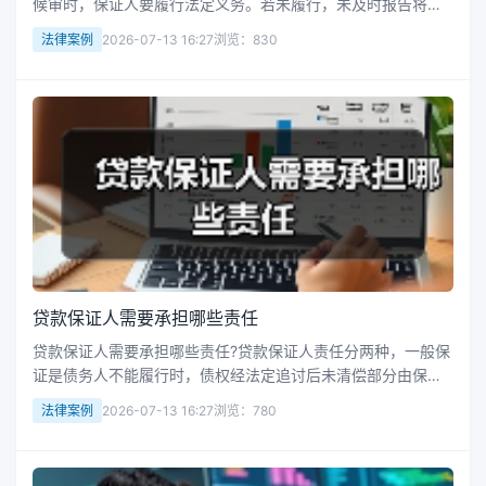
候审时，保证人要履行法定义务。若未履行，未及时报告将被
罚款，金额一千元以上二万元以下；帮助逃匿等可能涉嫌犯
法律案例
2026-07-13 16:27
浏览：830
罪，会被判刑。保证人应尽责以免受罚。接下来华律网小编整
理了相关的一些知识，供大...
贷款保证人需要承担哪些责任
贷款保证人需要承担哪些责任?贷款保证人责任分两种，一般保
证是债务人不能履行时，债权经法定追讨后未清偿部分由保证
人偿还；连带保证则是债务到期未履行，债权人可直接要求保
法律案例
2026-07-13 16:27
浏览：780
证人担责。保证人担责后可追偿，做保证前要了解债务人情
况。接下来华律网小编整理...