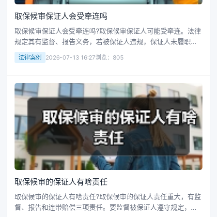
取保候审保证人会受牵连吗
取保候审保证人会受牵连吗?取保候审保证人可能受牵连。法律
规定其有监督、报告义务，若被保证人违规，保证人未履职，
会被罚款，构成犯罪的依法追责。如被保证人擅自离市、县或
法律案例
2026-07-13 16:27
浏览：805
犯罪，保证人失职就担责，做保证人要谨慎。接下来华律网小
编整理了相关的一些知识...
取保候审的保证人有啥责任
取保候审的保证人有啥责任?取保候审的保证人责任重大，有监
督、报告和连带赔偿三项责任。要监督被保证人遵守规定，发