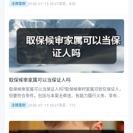
现其违规要及时报告，否则可能被罚款或担刑责。若被保证人
法律案例
2026-07-13 16:27
浏览：626
有新犯罪等，保证人或担连带赔偿责任。接下来华律网小编整
理了相关的一些知识，供...
取保候审家属可以当保证人吗
取保候审家属可以当保证人吗?取保候审时家属可担任保证人，
但要符合条件。包括与本案无牵连、有能力履行义务、享有政
治权利且人身自由未受限、有固定住处和收入。成为保证人后
法律案例
2026-07-13 16:27
浏览：772
要监督被保证人，未履职会被罚款，犯罪的依法追责。接下来
华律网小编整理了相关的...