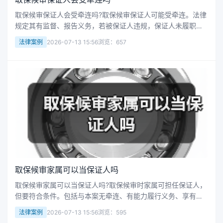
取保候审保证人会受牵连吗?取保候审保证人可能受牵连。法律
规定其有监督、报告义务，若被保证人违规，保证人未履职，
会被罚款，构成犯罪的依法追责。如被保证人擅自离市、县或
法律案例
2026-07-13 15:56
浏览：657
犯罪，保证人失职就担责，做保证人要谨慎。接下来华律网小
编整理了相关的一些知识...
取保候审家属可以当保证人吗
取保候审家属可以当保证人吗?取保候审时家属可担任保证人，
但要符合条件。包括与本案无牵连、有能力履行义务、享有政
治权利且人身自由未受限、有固定住处和收入。成为保证人后
法律案例
2026-07-13 15:56
浏览：595
要监督被保证人，未履职会被罚款，犯罪的依法追责。接下来