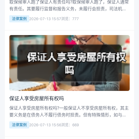
取保候审人跑了保证人有责任吗?取保候审人跑了，保证人通常
有责任。其要履行监督和报告义务，未履行会担责，司法机关
可罚款，构成犯罪会追刑责。罚款数额综合多因素确定，不服
法律案例
2026-07-13 15:57
浏览：777
可申请复核，还可能承担民事赔偿责任。接下来华律网小编整
理了相关的一些知识，供...
保证人享受房屋所有权吗
保证人享受房屋所有权吗?一般保证人不享受房屋所有权，其主
要义务是在债务人不履行债务时担责。但有特殊情形，如与债
务人有特别约定且经法定程序，承担保证责任后或获房屋所有
法律案例
2026-07-13 15:56
浏览：669
权；本身通过其他方式获所有权，也可同时作为保证人。接下
来华律网小编整理了相关...