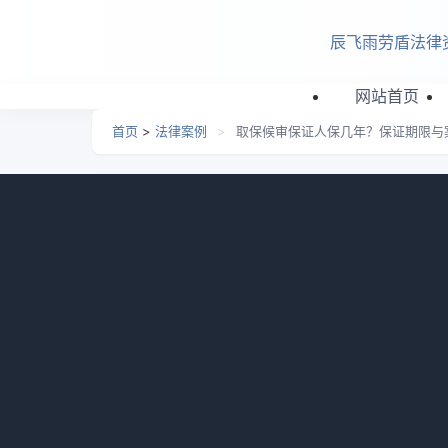
跳转到主要内容
辰飞雨劳盾法律
网站首页
首页
>
法律案例
>
取保候审保证人保几年？保证期限与
取保候审保证人保几年？保
资讯网
日期：
2026-06-20 08:22
栏目：
法律案例
浏览
取保候审保证人保几年？取保候审保证人的保
人要监督被保证人遵守规定，发现违规及时报