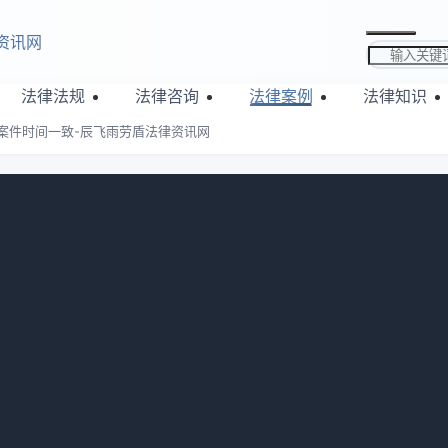
资讯网
搜索关键词
法律法规
法律咨询
法律案例
法律知识
案件时间一致-辰飞雨劳盾法律资讯网
证期限与案件时间一致-辰飞雨劳盾法
：
882
证期限与取保候审一致，最长期限不超十二个月。保证期内，保
告。若未履行义务，可能被罚款或担刑责。期限届满等情形下，