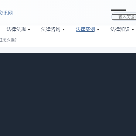
资讯网
搜索关键词
法律法规
法律咨询
法律案例
法律知识
任怎么选？
通与连带责任怎么选？
686
借款时间过了以后，如果借款人没法还钱，法院判下来或者经过
那这个时候，担保人才要负责还钱。（二）还有一种叫连带保证
款时间到了，出借人就可以找借款人还钱。接下来华律网小编将