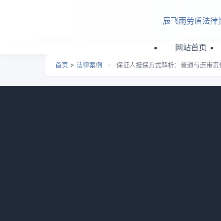
跳转到主要内容
辰飞雨劳盾法律
网站首页
首页
>
法律案例
>
保证人担保方式解析：普通与连带责
保证人担保方式解析：普
日期：
2026-07-03 11:31
栏目：
法律案例
浏览：
保证人用什么担保？（一）普通保证，就是等
裁，并且强制执行以后，借款人还是不还钱，
就是说，不管借款人有没有能力还钱，只要借
您介绍相关内容。