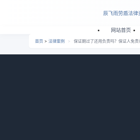
跳转到主要内容
辰飞雨劳盾法律
网站首页
首页
>
法律案例
>
保证期过了还用负责吗？保证人免责
保证期过了还用负责吗？
日期：
2026-07-03 14:07
栏目：
法律案例
浏览：
保证期间过了保证人还需要承担责任吗？保证
务人和担保人，则保证人免除责任；连带责任
体详细内容和华律网小编一起来看看。
一、保证期间过了保证人还需要承担责任