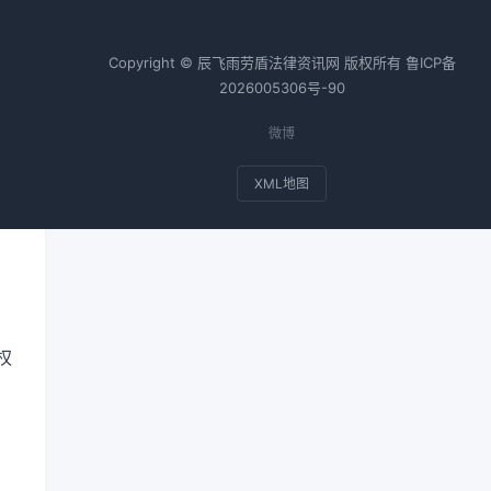
Copyright © 辰飞雨劳盾法律资讯网 版权所有
鲁ICP备
债
2026005306号-90
责
微博
XML地图
据
定
权