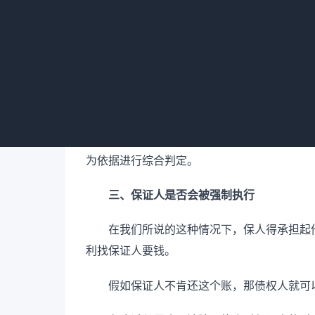
回债务人诉求；若已满足一般保证人先诉抗辩
连带责任保证中，债务人在主债务履行期
权人未主张，债务人起诉，法院会审查保证人
任。
若保证合同存在无效情形，如主体不适格
各方过错判定责任承担，可能判定保证人不承
为依据进行综合判定。
三、保证人是否会被强制执行
在我们所说的这种情况下，保人得承担起
利找保证人要钱。
假如保证人不肯还这个账，那债权人就可