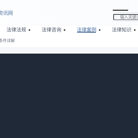
资讯网
搜索关键词
法律法规
法律咨询
法律案例
法律知识
条件详解
保证人免责条件详解
700
期结束，保证人无需担责。若普通保证的债权人未在期限内诉求
保证的债权人如未在期限内要求保证人履行义务，也同样免责。
吗