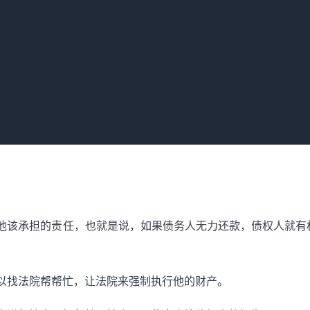
权的排除条件，法院可能判决保证人承担相应保证责任。
届满未履行债务，债权人有权要求保证人承担保证责任，此时若
是否有法定免责事由，若无，则可能判决保证人按约定承担保证
、意思表示不真实、违反法律行政法规强制性规定等，法院会根
担保证责任或承担部分赔偿责任。最终判决以事实证据和法律规
他该承担的责任，也就是说，如果债务人无力还款，债权人就有
以找法院帮帮忙，让法院来强制执行他的财产。