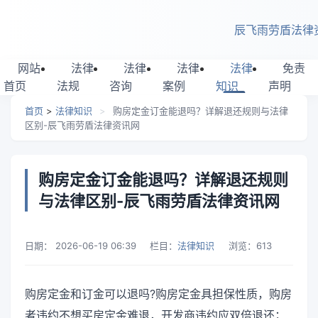
跳转到主要内容
辰飞雨劳盾法律
网站
法律
法律
法律
法律
免责
首页
法规
咨询
案例
知识
声明
首页
>
法律知识
>
购房定金订金能退吗？详解退还规则与法律
区别-辰飞雨劳盾法律资讯网
购房定金订金能退吗？详解退还规则
与法律区别-辰飞雨劳盾法律资讯网
日期：
2026-06-19 06:39
栏目：
法律知识
浏览：
613
购房定金和订金可以退吗?购房定金具担保性质，购房
者违约不想买房定金难退，开发商违约应双倍退还；