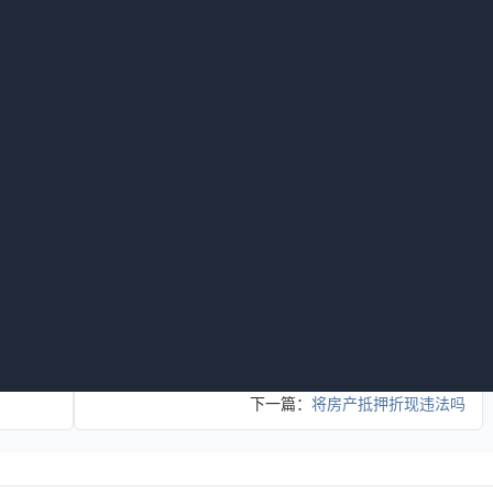
的抵押合同，并前往不动产登记机构办理抵押登记手续。登记是
登记，二次抵押权才得以设立，才能对抗第三人。
续后，是可以办理两次抵押的，这在一定程度上能为抵押人提供
回答，如您正遇到法律难题不知道怎么解决?或者实在找不到合
情况为匹配到最合适的本地专业律师。
下一篇：
将房产抵押折现违法吗