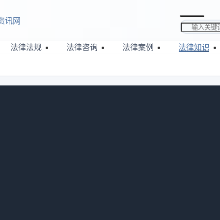
资讯网
搜索关键词
法律法规
法律咨询
法律案例
法律知识
1034
时长无固定标准，受多种因素影响。材料齐全无复杂情况，几个
时间。不同地区房产局效率不同，办理前可向当地咨询流程和时
编一起来看看。