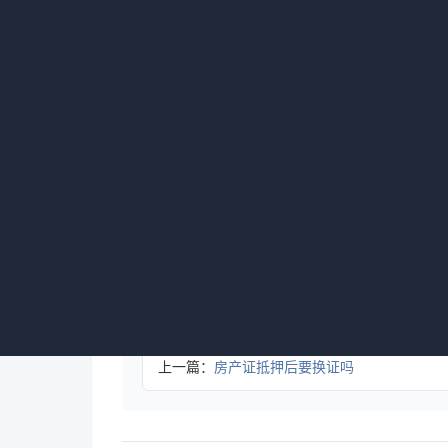
办理二次抵押时，抵押当事人需签订书面
二次抵押产生法律效力的关键环节，只有完成
总之，房产在满足上述条件并履行相应手
多的融资渠道和资金支持。
以上是关于房产局做房产抵押多久的相关
的律师，请点击咨询按钮，可以根据你的大概
标签：
上一篇：
房产证抵押后要换证吗