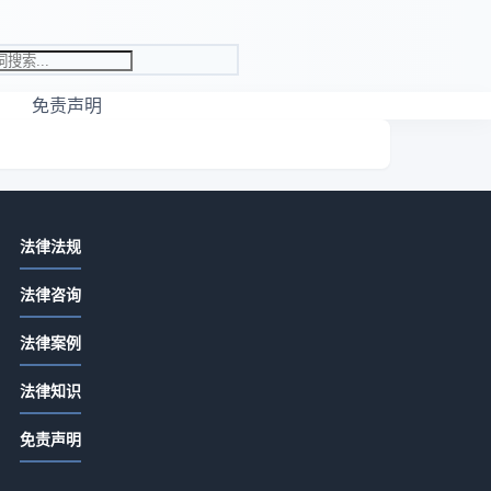
免责声明
相关资讯
法律法规
先付定金合同余款怎么写？关键条款
法律咨询
详解
2026-07-13 06:22
法律案例
定金合同余款怎么写？关键条款详解
工
法律知识
2026-07-13 04:20
免责声明
合同没签交定金是否有效？定金合同
生效全解析