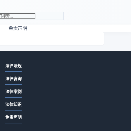
免责声明
相关资讯
网
法律法规
先付定金合同余款怎么写？关键条款
法律咨询
详解
2026-07-13 06:22
法律案例
定金合同余款怎么写？关键条款详解
责
法律知识
2026-07-13 04:20
华
免责声明
合同没签交定金是否有效？定金合同
生效全解析