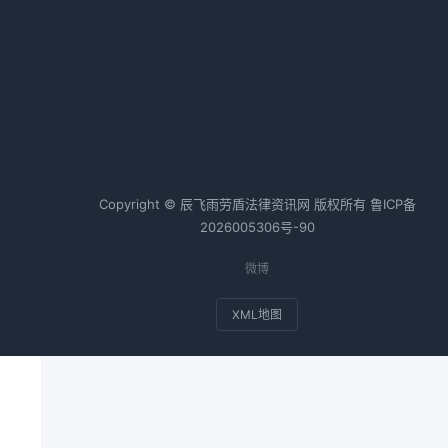
方
热词TOP20
还
合同纠纷案例
个人房产抵押
会计师
税务师
基金
法
Copyright © 辰飞雨劳盾法律资讯网 版权所有
鲁ICP备
2026005306号-90
微博
XML地图