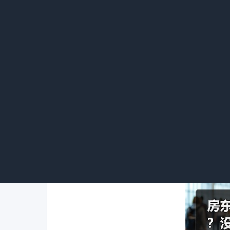
2.遵循定金罚则：根据法律规定，若给
不履行约定债务，应双倍返还定金。例如买方
定金给买方。
3.寻求调解：可找房地产中介协会、消
4.提起诉讼或仲裁：若协商和调解都无
院或仲裁机构依法裁判。