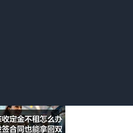
付定金的一方不履行约定债务，无权要求返还定金；收受定金的一
无故毁约，卖方可不退定金；若卖方将房屋转卖他人，需双倍返
费者协会等第三方调解机构介入，促使双方达成和解协议。
法解决，当事人可向法院提起诉讼，或根据合同约定申请仲裁，由