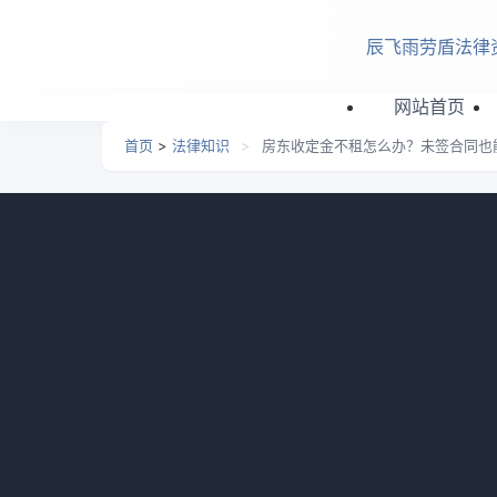
跳转到主要内容
辰飞雨劳盾法律
网站首页
首页
>
法律知识
>
房东收定金不租怎么办？未签合同也
房东收定金不租怎么办？未
日期：
2026-06-22 04:29
栏目：
法律知识
浏览
房东收了定金不想租了怎么办没签合同?房东
任，应双倍返还定金。租客可先与房东协商，
律网小编整理了相关的一些知识，供大家参考
一、房东收了定金不想租了怎么办没签合