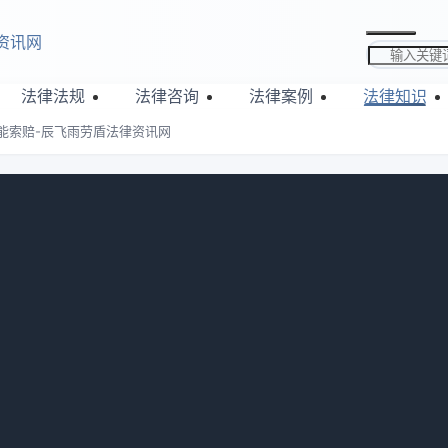
资讯网
搜索关键词
法律法规
法律咨询
法律案例
法律知识
能索赔-辰飞雨劳盾法律资讯网
签合同也能索赔-辰飞雨劳盾法律资讯
：
637
收定金却不想租，虽未签合同但构成定金合同关系，需承担违约
要求其履约；若协商不成，可收集证据向法院起诉维权。接下来
一下，一起来看看内容吧。
同