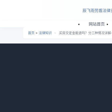
跳转到主要内容
辰飞雨劳盾法律
网站首页
首页
>
法律知识
>
买房交定金能退吗？分三种情况详解
买房交定金能退吗？分三种
日期：
2026-06-22 08:43
栏目：
法律知识
浏览
买房交了定金就不能退么?买房交定金后能否
发商问题，如无预售许可等，购房者可要求退
退。接下来华律网小编整理了相关的一些知识
一、买房交了定金就不能退么