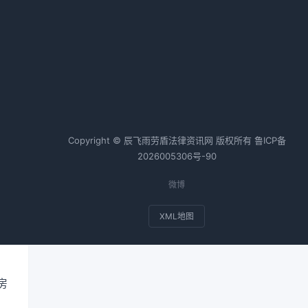
热词TOP20
开
合同纠纷案例
个人房产抵押
无
会计师
税务师
基金
Copyright © 辰飞雨劳盾法律资讯网 版权所有
鲁ICP备
2026005306号-90
微博
XML地图
房