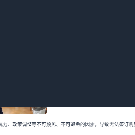
房者个人原因不想买房，导致未能签订购房合同，根据定金罚则，
履行而交付的，购房者违约，定金不予退还。
商方面的问题，比如开发商存在欺诈、隐瞒重要信息等情况，致使
还定金。
可抗力、政策调整等不可预见、不可避免的因素，导致无法签订购