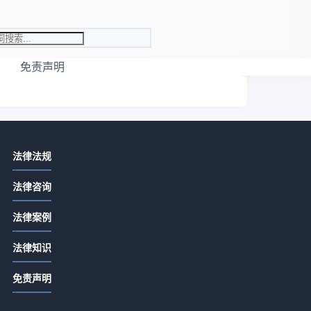
免责声明
相关资讯
法律法规
先付定金合同余款怎么写？关键条款
法律咨询
详解
2026-07-13 06:22
法律案例
定金合同余款怎么写？关键条款详解
开
法律知识
2026-07-13 04:20
可
免责声明
合同没签交定金是否有效？定金合同
生效全解析