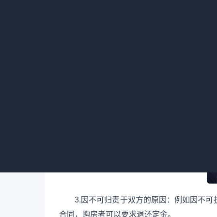
1.因购房者自身原因不签合同：若因购
发商有权不退还定金。因为定金是为保证合同
2.因开发商原因不签合同：如果是开发
法签订购房合同，购房者可要求开发商双倍返
3.因不可归责于双方的原因：例如因不
合同，购房者可以要求退还定金。