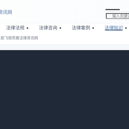
资讯网
搜索关键词
法律法规
法律咨询
法律案例
法律知识
-辰飞雨劳盾法律资讯网
情况详解-辰飞雨劳盾法律资讯网
：
546
退还需分情况：因购房者自身原因不想买，定金通常不退；若因
还甚至双倍返还；因不可归责双方的原因致合同无法履行，定金
，供大家参考一下，一起来看看内容吧。