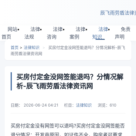
跳转到主要内容
辰飞雨劳盾法律
网站
法律
法律
法律
法律
免责
首页
法规
咨询
案例
知识
声明
首页
>
法律知识
>
买房付定金没网签能退吗？分情况解析-辰飞
雨劳盾法律资讯网
买房付定金没网签能退吗？分情况解
析-辰飞雨劳盾法律资讯网
日期：
2026-06-24 04:21
栏目：
法律知识
浏览：
610
买房付定金没有网签可以退吗?买房付定金没网签能否
退分情况：开发商原因，如证件不全，购房者可要求