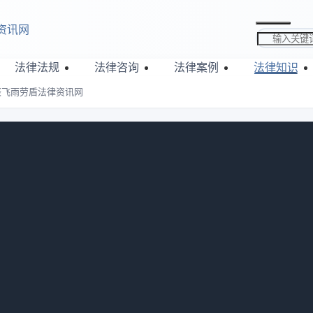
资讯网
搜索关键词
法律法规
法律咨询
法律案例
法律知识
辰飞雨劳盾法律资讯网
必看！-辰飞雨劳盾法律资讯网
：
942
考察楼盘的地段、价格、户型，却会忽略楼盘五证是否齐全。五
!下面，小编就给大家介绍一下五证不全的后果，坐稳啦!