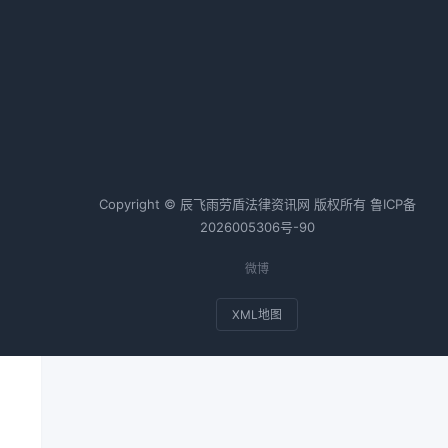
记
热词TOP20
情
办
合同纠纷案例
个人房产抵押
会计师
税务师
基金
接
Copyright © 辰飞雨劳盾法律资讯网 版权所有
鲁ICP备
2026005306号-90
微博
XML地图