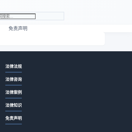
免责声明
相关资讯
法律法规
先付定金合同余款怎么写？关键条款
法律咨询
详解
2026-07-13 06:22
法律案例
定金合同余款怎么写？关键条款详解
证
法律知识
2026-07-13 04:20
免责声明
合同没签交定金是否有效？定金合同
生效全解析