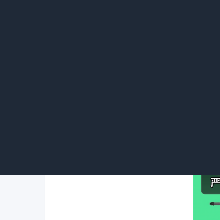
银行不给贷款商品房预售时,房子通常还在
和过户,而银行的住房按揭贷款是用交易房产
况下是因为银行确认了房子有预售许可证,同
理按揭贷款。
购房者买房时,开发商故意隐瞒贷款限制条
纠纷。