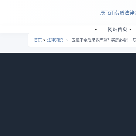
跳转到主要内容
辰飞雨劳盾法律
网站首页
首页
>
法律知识
>
五证不全后果多严重？买房必看！-
五证不全后果多严重？买房
日期：
2026-06-29 04:22
栏目：
法律知识
浏览
一般而言，买房小白在选房时会花费更多时间
是哪五证?五证齐全真的那么重要吗?那当然!!
楼盘“五证”是什么?