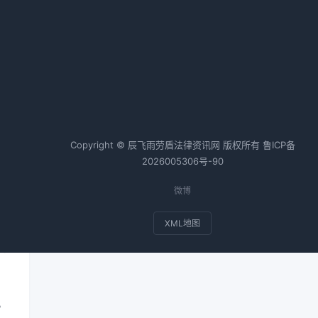
热词TOP20
合同纠纷案例
个人房产抵押
同
会计师
税务师
基金
为
Copyright © 辰飞雨劳盾法律资讯网 版权所有
鲁ICP备
2026005306号-90
时
微博
XML地图
的
。