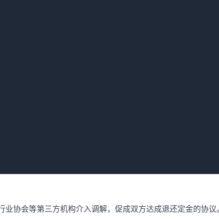
金：
的证据，如合同、聊天记录、邮件、音频视频等，明确对方违反合
定金和违约的条款，确定对方违约时定金退还的具体规定，以此作
或口头方式指出对方违约行为，并依据合同要求其退还定金。沟通
方发送正式的书面通知，明确指出对方违约事实、依据合同应承担
、行业协会等第三方机构介入调解，促成双方达成退还定金的协议