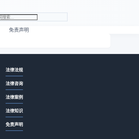
免责声明
相关资讯
网
法律法规
先付定金合同余款怎么写？关键条款
法律咨询
详解
2026-07-13 06:22
法律案例
定金合同余款怎么写？关键条款详解
双
法律知识
2026-07-13 04:20
编
免责声明
合同没签交定金是否有效？定金合同
生效全解析