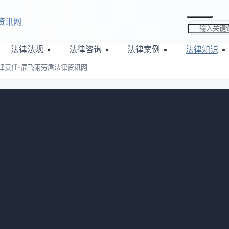
资讯网
搜索关键词
法律法规
法律咨询
法律案例
法律知识
律责任-辰飞雨劳盾法律资讯网
况解析法律责任-辰飞雨劳盾法律资讯
：
509
担责分情况。收受定金方违约时主动返还，需双倍返还并担责；
法履行，收受方主动返还定金，通常无需担责。接下来华律网小
起来看看内容吧。