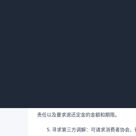
若对方违约，您可按以下步骤尝试退回定
1. 确认违约事实：收集能证明对方违约
的具体条款和情形。
2. 查看合同约定：仔细研究合同中关于
要求退还定金的依据。
3. 沟通协商：主动与对方联系，以书面
保留好相关记录，以备后续可能的纠纷处理。
4. 发送书面通知：若协商无果，可向对
责任以及要求退还定金的金额和期限。
5. 寻求第三方调解：可请求消费者协会