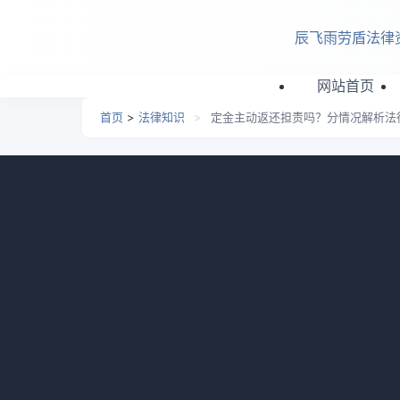
跳转到主要内容
辰飞雨劳盾法律
网站首页
首页
>
法律知识
>
定金主动返还担责吗？分情况解析法
定金主动返还担责吗？分情
日期：
2026-06-29 04:32
栏目：
法律知识
浏览
定金主动返还承担责任吗?定金主动返还是否
方协商一致解除合同，或因不可抗力致合同无
整理了相关的一些知识，供大家参考一下，一
一、定金主动返还承担责任吗