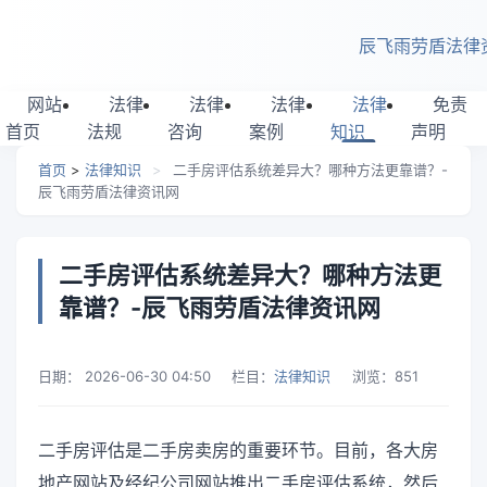
跳转到主要内容
辰飞雨劳盾法律
网站
法律
法律
法律
法律
免责
首页
法规
咨询
案例
知识
声明
首页
>
法律知识
>
二手房评估系统差异大？哪种方法更靠谱？-
辰飞雨劳盾法律资讯网
二手房评估系统差异大？哪种方法更
靠谱？-辰飞雨劳盾法律资讯网
日期：
2026-06-30 04:50
栏目：
法律知识
浏览：
851
二手房评估是二手房卖房的重要环节。目前，各大房
地产网站及经纪公司网站推出二手房评估系统，然后