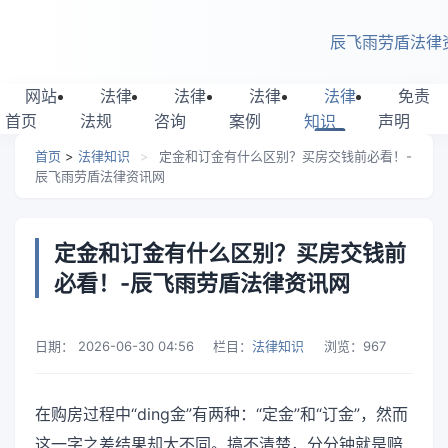
跳转到主要内容
辰飞雨劳盾法律
网站
法律
法律
法律
法律
免责
首页
法规
咨询
案例
知识
声明
首页
>
法律知识
>
定金和订金有什么区别？买房交钱前必看！-
辰飞雨劳盾法律资讯网
定金和订金有什么区别？买房交钱前
必看！-辰飞雨劳盾法律资讯网
日期：
2026-06-30 04:56
栏目：
法律知识
浏览：
967
在购房过程中“ding金”有两种：“定金”和“订金”，然而
这一字之差结果却大不同。搞不清楚，分分钟就是赔