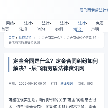
跳转到主要内容
辰飞雨劳盾法律
网站
法律
法律
法律
法律
免责
首页
法规
咨询
案例
知识
声明
首页
>
法律知识
>
定金合同是什么？定金合同纠纷如何解决？-
辰飞雨劳盾法律资讯网
定金合同是什么？定金合同纠纷如何
解决？-辰飞雨劳盾法律资讯网
日期：
2026-06-30 09:01
栏目：
法律知识
浏览：
893
可能在现实生活，咱们听到的关于“定金”的消息会很
多，但是“定金合同”，可能很多朋友都不了解，定金