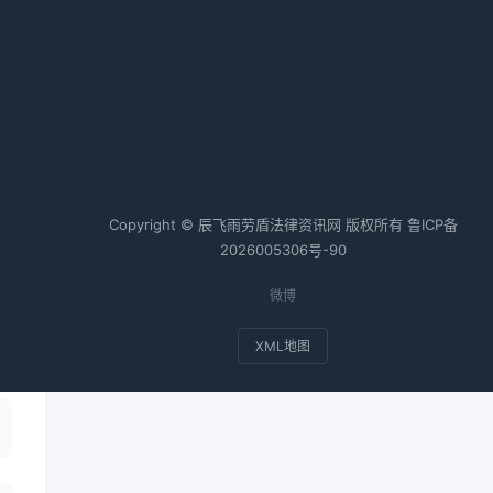
热词TOP20
合同纠纷案例
个人房产抵押
会计师
税务师
基金
Copyright © 辰飞雨劳盾法律资讯网 版权所有
鲁ICP备
2026005306号-90
微博
出
XML地图