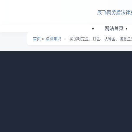
跳转到主要内容
辰飞雨劳盾法律
网站首页
首页
>
法律知识
>
买房时定金、订金、认筹金、诚意金
买房时定金、订金、认筹
日期：
2026-07-01 15:41
栏目：
法律知识
浏览：