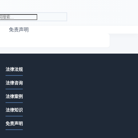
免责声明
相关资讯
法律法规
先付定金合同余款怎么写？关键条款
法律咨询
详解
2026-07-13 06:22
法律案例
定金合同余款怎么写？关键条款详解
法律知识
2026-07-13 04:20
免责声明
合同没签交定金是否有效？定金合同
生效全解析