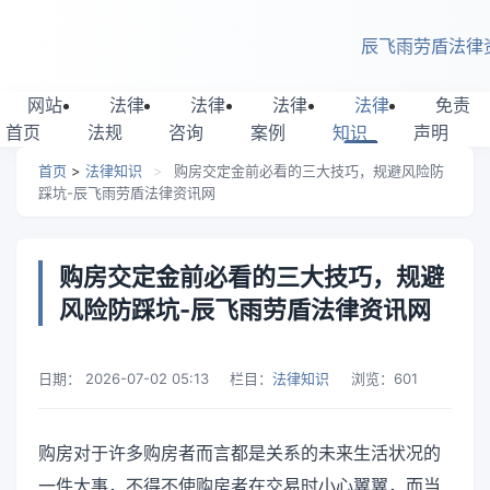
跳转到主要内容
辰飞雨劳盾法律
网站
法律
法律
法律
法律
免责
首页
法规
咨询
案例
知识
声明
首页
>
法律知识
>
购房交定金前必看的三大技巧，规避风险防
踩坑-辰飞雨劳盾法律资讯网
购房交定金前必看的三大技巧，规避
风险防踩坑-辰飞雨劳盾法律资讯网
日期：
2026-07-02 05:13
栏目：
法律知识
浏览：
601
购房对于许多购房者而言都是关系的未来生活状况的
一件大事，不得不使购房者在交易时小心翼翼，而当