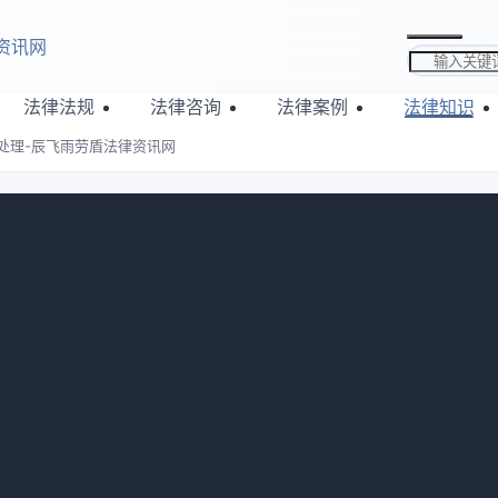
资讯网
搜索关键词
法律法规
法律咨询
法律案例
法律知识
处理-辰飞雨劳盾法律资讯网
情况如何处理-辰飞雨劳盾法律资讯网
：
831
具体情形判断。饭店自身原因致无法履约，应双倍返还；消费者
的原因，需返还定金。双方应依法协商解决。接下来华律网小编
来看看内容吧。