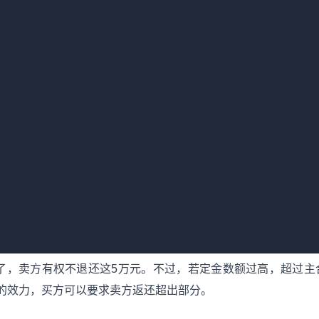
向人民法院提起诉讼。在诉讼过程中，要注意收集相关证据，如
的主张。法院会依据事实和法律作出公正的判决。
措施，维护自身合法权益，同时要遵循法律程序，合理表达诉求
两种情况，处理方式不同。
定金的一方不履行债务或者履行债务不符合约定，致使不能实现
付了5万元定金，卖方违约，就要返还10万元。同时，若因卖方
，如买方为购房做准备支出的合理费用等。
或者履行债务不符合约定，致使不能实现合同目的的，无权请求
了，卖方有权不退还这5万元。不过，若定金数额过高，超过主
的效力，买方可以要求卖方返还超出部分。