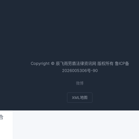
定
热词TOP20
。
合同纠纷案例
个人房产抵押
会计师
税务师
基金
Copyright © 辰飞雨劳盾法律资讯网 版权所有
鲁ICP备
2026005306号-90
合
违
微博
XML地图
返
合