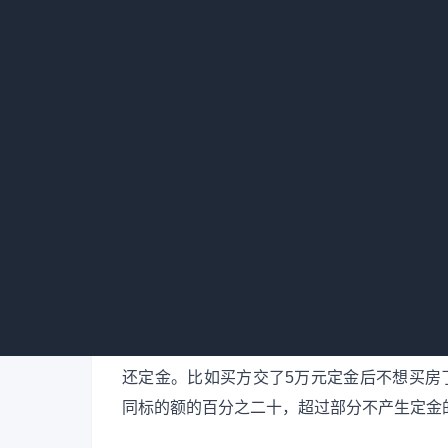
第四，诉讼。若没有仲裁约定，当事人可
金收据、购房合同、沟通记录等，以证明自己
处理房产定金纠纷时，当事人要及时采取
三、房产合同定金违约怎么办
房产合同定金违约分卖方违约和买方违约
若卖方违约，根据《民法典》规定，收受
同目的的，应当双倍返还定金。例如，买方支
约造成买方其他损失，买方还可要求卖方赔偿
若买方违约，给付定金的一方不履行债务
还定金。比如买方交了5万元定金后不想买房
同标的额的百分之二十，超过部分不产生定金