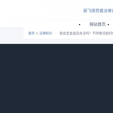
跳转到主要内容
辰飞雨劳盾法律
网站首页
首页
>
法律知识
>
饭店定金返还合法吗？不同情况如何
饭店定金返还合法吗？不同
日期：
2026-07-04 04:54
栏目：
法律知识
浏览
饭店定金返还合法吗?饭店定金是否返还需依
身问题则可不返还；不可抗力等不可归责双方
理了相关的一些知识，供大家参考一下，一起
一、饭店定金返还合法吗