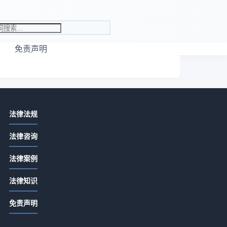
免责声明
相关资讯
法律法规
先付定金合同余款怎么写？关键条款
法律咨询
详解
2026-07-13 06:22
法律案例
定金合同余款怎么写？关键条款详解
自
法律知识
2026-07-13 04:20
整
免责声明
合同没签交定金是否有效？定金合同
生效全解析