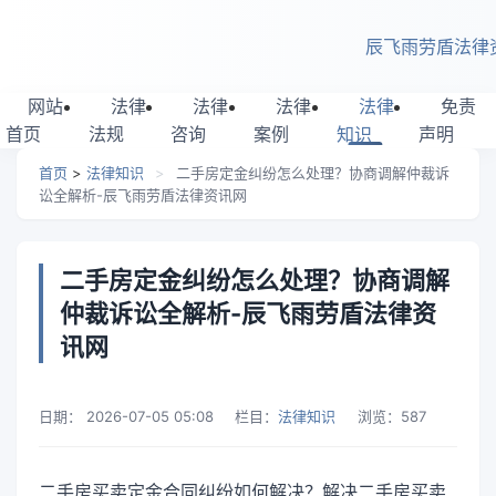
跳转到主要内容
辰飞雨劳盾法律
网站
法律
法律
法律
法律
免责
首页
法规
咨询
案例
知识
声明
首页
>
法律知识
>
二手房定金纠纷怎么处理？协商调解仲裁诉
讼全解析-辰飞雨劳盾法律资讯网
二手房定金纠纷怎么处理？协商调解
仲裁诉讼全解析-辰飞雨劳盾法律资
讯网
日期：
2026-07-05 05:08
栏目：
法律知识
浏览：
587
二手房买卖定金合同纠纷如何解决？解决二手房买卖