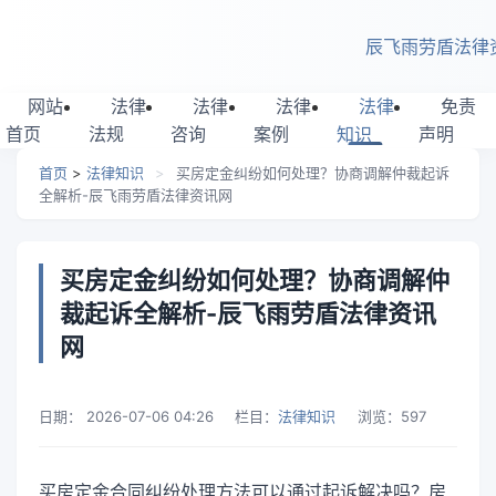
跳转到主要内容
辰飞雨劳盾法律
网站
法律
法律
法律
法律
免责
首页
法规
咨询
案例
知识
声明
首页
>
法律知识
>
买房定金纠纷如何处理？协商调解仲裁起诉
全解析-辰飞雨劳盾法律资讯网
买房定金纠纷如何处理？协商调解仲
裁起诉全解析-辰飞雨劳盾法律资讯
网
日期：
2026-07-06 04:26
栏目：
法律知识
浏览：
597
买房定金合同纠纷处理方法可以通过起诉解决吗？房