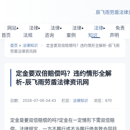
跳转到主要内容
辰飞雨劳盾法律
网站
法律
法律
法律
法律
免责
首页
法规
咨询
案例
知识
声明
首页
>
法律知识
>
定金要双倍赔偿吗？违约情形全解析-辰飞雨
劳盾法律资讯网
定金要双倍赔偿吗？违约情形全解
析-辰飞雨劳盾法律资讯网
日期：
2026-07-06 04:43
栏目：
法律知识
浏览：
670
定金是要双倍赔偿的吗?定金在一定情形下需双倍赔
偿。法律规定，一方不履行或不当履行债务致合同目