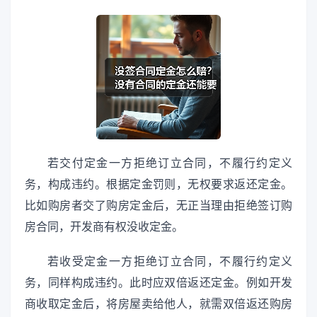
若交付定金一方拒绝订立合同，不履行约定义
务，构成违约。根据定金罚则，无权要求返还定金。
比如购房者交了购房定金后，无正当理由拒绝签订购
房合同，开发商有权没收定金。
若收受定金一方拒绝订立合同，不履行约定义
务，同样构成违约。此时应双倍返还定金。例如开发
商收取定金后，将房屋卖给他人，就需双倍返还购房