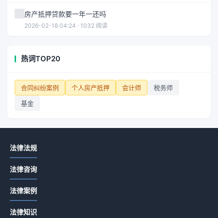
房产抵押贷款要一年一还吗
2026-02-18 04:24 · 1032 阅读
热词TOP20
合同纠纷案例
个人房产抵押
会计师
税务师
基金
法律法规
法律咨询
法律案例
法律知识