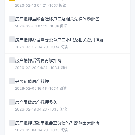
2026-02-13 04:21 · 1037 阅读
房产抵押后能否迁移户口及相关法律问题解答
2026-03-03 04:21 · 1036 阅读
房产抵押办理需要公章户口本吗及相关费用详解
2026-03-02 04:20 · 1034 阅读
房产抵押后需要再解押吗
2026-02-20 04:24 · 1034 阅读
是否足值房产抵押
2026-02-09 16:46 · 1034 阅读
房产局做房产抵押多久
2026-02-19 04:23 · 1033 阅读
房产抵押贷款审批会查负债吗？影响因素解析
2026-02-04 04:20 · 1033 阅读