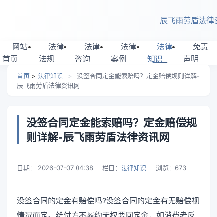
跳转到主要内容
辰飞雨劳盾法律
网站
法律
法律
法律
法律
免责
首页
法规
咨询
案例
知识
声明
首页
>
法律知识
>
没签合同定金能索赔吗？定金赔偿规则详解-
辰飞雨劳盾法律资讯网
没签合同定金能索赔吗？定金赔偿规
则详解-辰飞雨劳盾法律资讯网
日期：
2026-07-07 04:38
栏目：
法律知识
浏览：
673
没签合同的定金有赔偿吗?没签合同的定金有无赔偿视
情况而定。给付方不履约无权要回定金，如消费者反