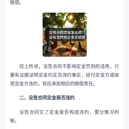
赔偿。
综上所述，没签合同不影响定金罚则的适用，只
要有证据证明定金约定及违约事实，给付定金方或收
受定金方违约，就应承担相应的赔偿责任。
二、没签合同定金是否违约
没签合同交了定金是否构成违约，需分情况判
断。