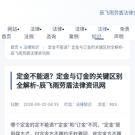
跳转到主要内容
辰飞雨劳盾法律
网站
法律
法律
法律
法律
免责
首页
法规
咨询
案例
知识
声明
首页
>
法律知识
>
定金不能退？定金与订金的关键区别全解析-
辰飞雨劳盾法律资讯网
定金不能退？定金与订金的关键区别
全解析-辰飞雨劳盾法律资讯网
日期：
2026-06-20 04:33
栏目：
法律知识
浏览：
993
哪个定金的定不能退?“定金”和“订金”不同，“定金”是
担保方式，付定金方不履约无权要回，收定金方不履