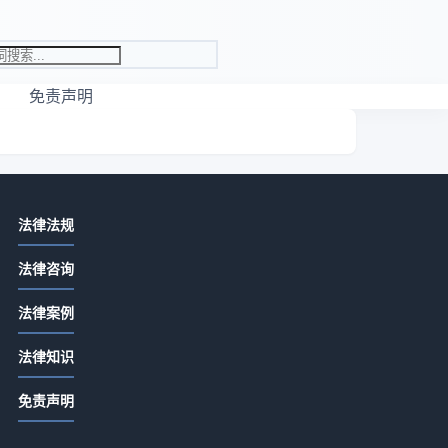
免责声明
相关资讯
讯
法律法规
先付定金合同余款怎么写？关键条款
法律咨询
详解
2026-07-13 06:22
法律案例
定金合同余款怎么写？关键条款详解
法律知识
2026-07-13 04:20
者
免责声明
合同没签交定金是否有效？定金合同
生效全解析