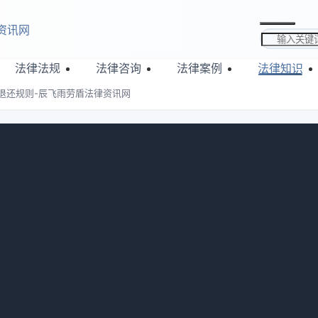
资讯网
搜索关键词
法律法规
法律咨询
法律案例
法律知识
退还规则-辰飞雨劳盾法律资讯网
详细解析退还规则-辰飞雨劳盾法律资
885
质，支付方违约无权要求返还，收受方违约需双倍返还，如购房
款，合同不能履行时收受方应退还，二者在退还情况上有明显差