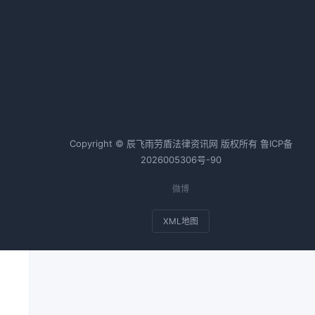
热词TOP20
金
合同纠纷案例
个人房产抵押
未
会计师
税务师
基金
Copyright © 辰飞雨劳盾法律资讯网 版权所有
鲁ICP备
2026005306号-90
微博
XML地图