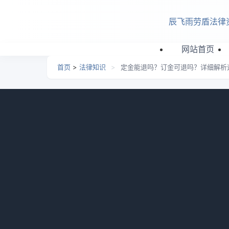
跳转到主要内容
辰飞雨劳盾法律
网站首页
首页
>
法律知识
>
定金能退吗？订金可退吗？详细解析
定金能退吗？订金可退吗？
网
日期：
2026-06-21 04:26
栏目：
法律知识
浏览：
哪个定金能退哪个订金不能退?定金有担保性
和开发商的情况；订金无担保性质，视为预付