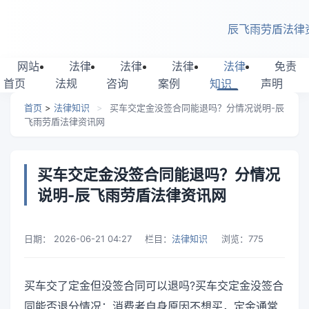
跳转到主要内容
辰飞雨劳盾法律
网站
法律
法律
法律
法律
免责
首页
法规
咨询
案例
知识
声明
首页
>
法律知识
>
买车交定金没签合同能退吗？分情况说明-辰
飞雨劳盾法律资讯网
买车交定金没签合同能退吗？分情况
说明-辰飞雨劳盾法律资讯网
日期：
2026-06-21 04:27
栏目：
法律知识
浏览：
775
买车交了定金但没签合同可以退吗?买车交定金没签合
同能否退分情况：消费者自身原因不想买，定金通常