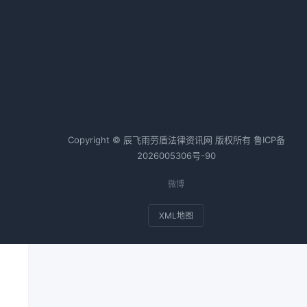
热词TOP20
还
合同纠纷案例
个人房产抵押
，
会计师
税务师
基金
Copyright © 辰飞雨劳盾法律资讯网 版权所有
鲁ICP备
2026005306号-90
微博
XML地图