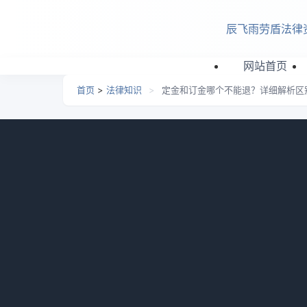
跳转到主要内容
辰飞雨劳盾法律
网站首页
首页
>
法律知识
>
定金和订金哪个不能退？详细解析区
定金和订金哪个不能退？详
资讯网
日期：
2026-06-26 04:29
栏目：
法律知识
浏览
定金与订金哪个不能退?定金是法定担保方式
如房屋买卖；订金是预付款，合同未履行时收