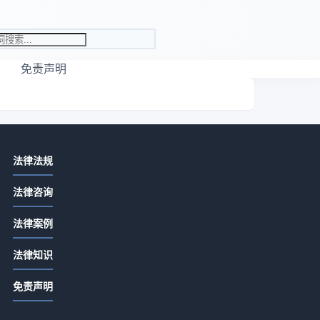
免责声明
相关资讯
律
法律法规
先付定金合同余款怎么写？关键条款
法律咨询
详解
2026-07-13 06:22
法律案例
定金合同余款怎么写？关键条款详解
法律知识
2026-07-13 04:20
，
免责声明
合同没签交定金是否有效？定金合同
接
生效全解析