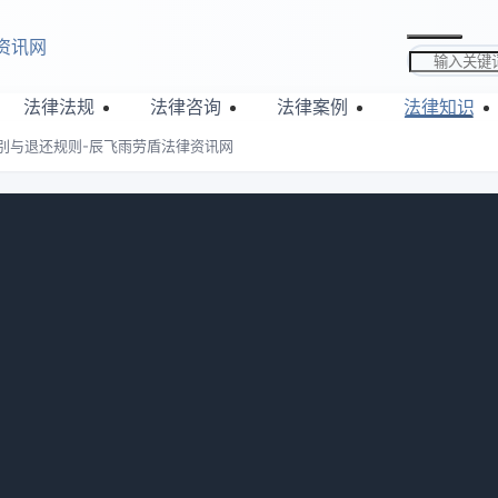
资讯网
搜索关键词
法律法规
法律咨询
法律案例
法律知识
别与退还规则-辰飞雨劳盾法律资讯网
细解析区别与退还规则-辰飞雨劳盾法
：
825
，给付方不履行约定债务无权要回定金，收受方违约则双倍返还
受方应退还，如预订商品。定金违约可能不退，订金一般能退。