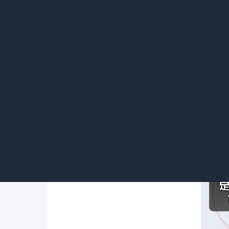
2.定金一般不退：定金是一种担保方式
定金；收受定金的一方不履行约定债务的，应
定金通常无法退还；若开发商违约不卖房，则
综上，订金可退，而定金能否退还需根据