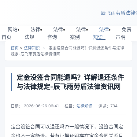
跳转到主要内容
辰飞雨劳盾法律
网站
法律
法律
法律
法律
免责
首页
法规
咨询
案例
知识
声明
首页
>
法律知识
>
定金没签合同能退吗？详解退还条件与法律
规定-辰飞雨劳盾法律资讯网
定金没签合同能退吗？详解退还条件
与法律规定-辰飞雨劳盾法律资讯网
日期：
2026-06-26 06:41
栏目：
法律知识
浏览：
734
定金没签合同可以退还吗??一般情况下，没签合同定
金也不一定能退。若有证据证明存在定金合同关系且