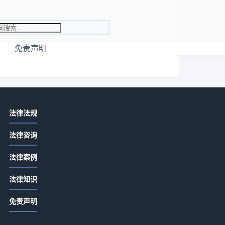
免责声明
相关资讯
法律法规
先付定金合同余款怎么写？关键条款
法律咨询
详解
2026-07-13 06:22
法律案例
定金合同余款怎么写？关键条款详解
法律知识
2026-07-13 04:20
免责声明
合同没签交定金是否有效？定金合同
生效全解析