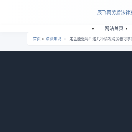
跳转到主要内容
辰飞雨劳盾法律
网站首页
首页
>
法律知识
>
定金能退吗？这几种情况购房者可拿
定金能退吗？这几种情况
日期：
2026-06-29 15:12
栏目：
法律知识
浏览：