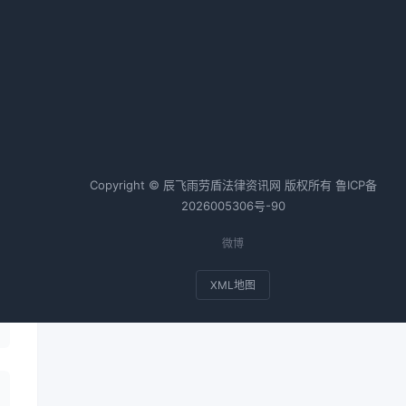
热词TOP20
合同纠纷案例
个人房产抵押
风
会计师
税务师
基金
华
Copyright © 辰飞雨劳盾法律资讯网 版权所有
鲁ICP备
2026005306号-90
微博
XML地图