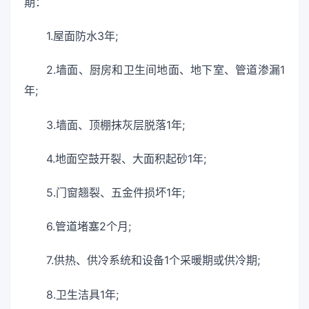
期：
1.屋面防水3年;
2.墙面、厨房和卫生间地面、地下室、管道渗漏1
年;
3.墙面、顶棚抹灰层脱落1年;
4.地面空鼓开裂、大面积起砂1年;
5.门窗翘裂、五金件损坏1年;
6.管道堵塞2个月;
7.供热、供冷系统和设备1个采暖期或供冷期;
8.卫生洁具1年;