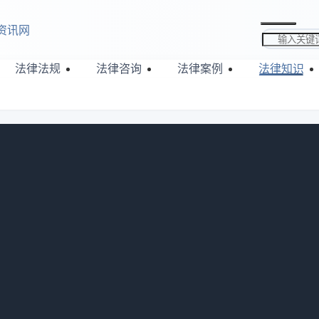
资讯网
搜索关键词
法律法规
法律咨询
法律案例
法律知识
么办
857
后不想买分情况处理。因自身原因不想买，定金大概率无法拿回
可归责双方事由，可要求退还。建议先协商，不成则寻求法律帮
，供大家参考一下，一起来看看内容吧。