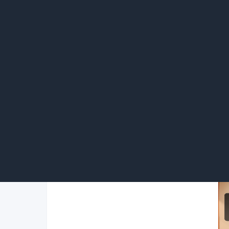
若因自身原因不想买，定金通常无法要回
权要求返还定金。例如，购房者交定金后因个
定金。