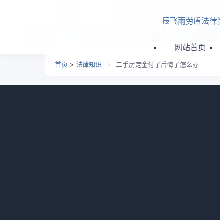
跳转到主要内容
辰飞雨劳盾法律
网站首页
首页
>
法律知识
>
二手房定金付了后悔了怎么办
二手房定金付了后悔了怎
日期：
2026-07-03 11:32
栏目：
法律知识
浏览：
二手房定金付了不想买怎么办?二手房付定金
因卖方问题，可要求退定金并让其担责；因不
助。接下来华律网小编整理了相关的一些知识
一、二手房定金付了不想买怎么办