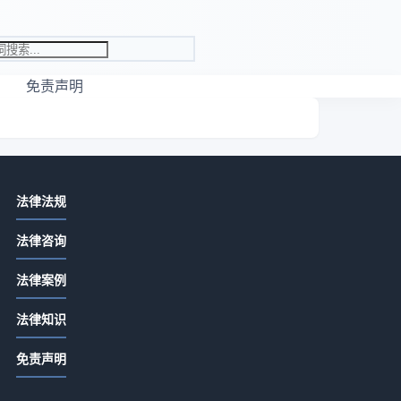
免责声明
相关资讯
法律法规
先付定金合同余款怎么写？关键条款
法律咨询
详解
2026-07-13 06:22
法律案例
定金合同余款怎么写？关键条款详解
；
法律知识
2026-07-13 04:20
免责声明
合同没签交定金是否有效？定金合同
生效全解析