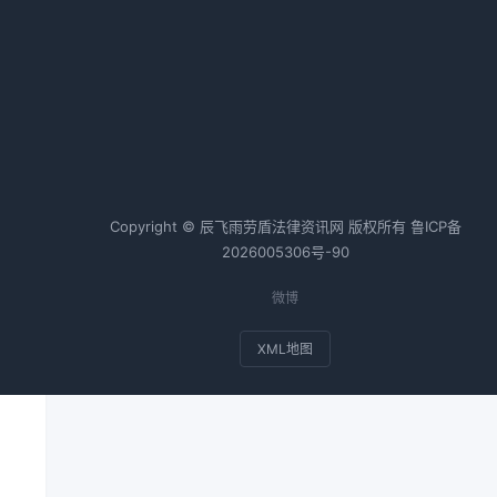
热词TOP20
合同纠纷案例
个人房产抵押
会计师
税务师
基金
Copyright © 辰飞雨劳盾法律资讯网 版权所有
鲁ICP备
无
2026005306号-90
还
微博
XML地图