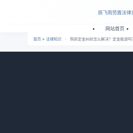
跳转到主要内容
辰飞雨劳盾法律
网站首页
首页
>
法律知识
>
购房定金纠纷怎么解决？定金能退吗
购房定金纠纷怎么解决？
日期：
2026-07-03 13:34
栏目：
法律知识
浏览：