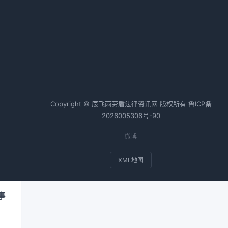
热词TOP20
合同纠纷案例
个人房产抵押
会计师
税务师
基金
Copyright © 辰飞雨劳盾法律资讯网 版权所有
鲁ICP备
2026005306号-90
微博
售
房
XML地图
事