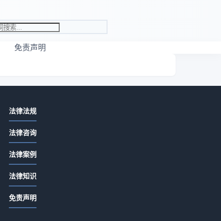
免责声明
相关资讯
法律法规
先付定金合同余款怎么写？关键条款
法律咨询
详解
2026-07-13 06:22
法律案例
定金合同余款怎么写？关键条款详解
法律知识
2026-07-13 04:20
免责声明
合同没签交定金是否有效？定金合同
生效全解析