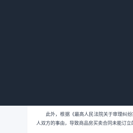
但是。并不是所有的“定金”都不能退还。
条件的，开发商不得销售商品房也不得收取任
者已经交纳了“定金”，那么无论双方是否约定
此外，根据《最高人民法院关于审理纠纷
人双方的事由，导致商品房买卖合同未能订立