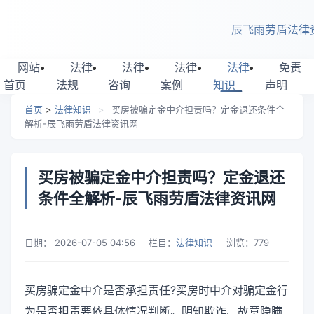
跳转到主要内容
辰飞雨劳盾法律
网站
法律
法律
法律
法律
免责
首页
法规
咨询
案例
知识
声明
首页
>
法律知识
>
买房被骗定金中介担责吗？定金退还条件全
解析-辰飞雨劳盾法律资讯网
买房被骗定金中介担责吗？定金退还
条件全解析-辰飞雨劳盾法律资讯网
日期：
2026-07-05 04:56
栏目：
法律知识
浏览：
779
买房骗定金中介是否承担责任?买房时中介对骗定金行
为是否担责要依具体情况判断。明知欺诈、故意隐瞒