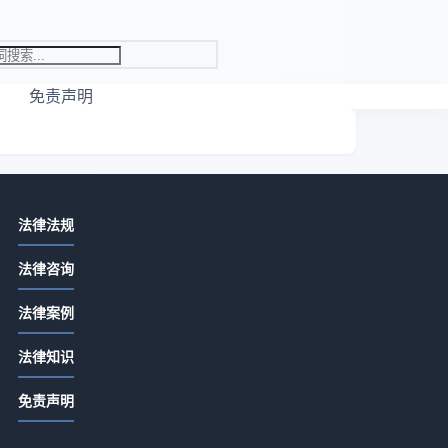
免责声明
为你推荐
法律法规
房产抵押还清后如何办理解押手续
法律咨询
及注意事项
2026-03-17 04:20 · 552 阅读
法律案例
房产抵押担保需办理哪些手续
法律知识
2026-02-25 04:21 · 595 阅读
免责声明
拆迁房能做房屋抵押的条件与限制
分析